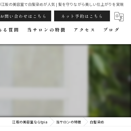
市江坂の美容室で白髪染めが人気 | 髪を守りながら美しい仕上がりを実現
お問い合わせはこちら
ネット予約はこちら
ある質問
当サロンの特徴
アクセス
ブログ
カラー
白髪染め
プライベートサロン
ファミリー
頭皮ケア
江坂の美容室ならtpia
当サロンの特徴
白髪染め